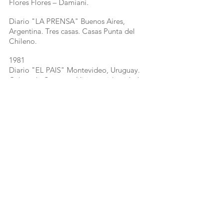
Flores Flores – Damiani.
Diario "LA PRENSA" Buenos Aires,
Argentina. Tres casas. Casas Punta del
Chileno.
1981
Diario "EL PAIS" Montevideo, Uruguay.
Caleta de Carrasco. Vivir con identidad.
Diario "EL PAIS" Montevideo, Uruguay.
Arquitectura actual en Punta de! Este.
Diario "LA PRENSA" Buenos Aires,
Argentina. Vivir hacia adentro.
Diario "LA MAÑANA" Montevideo,
Uruguay. Vivir a nivel Vivaldi. Caleta de
Carrasco.
1982
Diario "LA PRENSA" Buenos Aires,
Argentina. Patio dignificador.